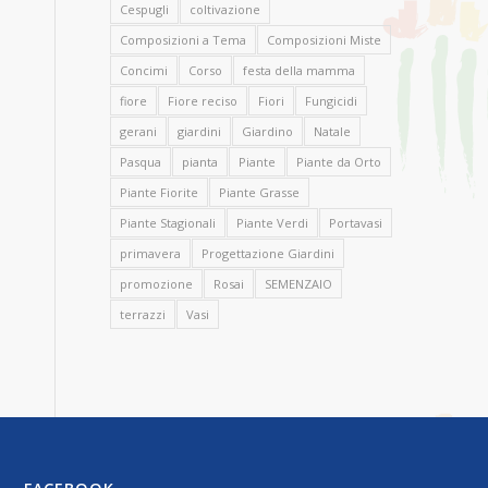
Cespugli
coltivazione
Composizioni a Tema
Composizioni Miste
Concimi
Corso
festa della mamma
fiore
Fiore reciso
Fiori
Fungicidi
gerani
giardini
Giardino
Natale
Pasqua
pianta
Piante
Piante da Orto
Piante Fiorite
Piante Grasse
Piante Stagionali
Piante Verdi
Portavasi
primavera
Progettazione Giardini
promozione
Rosai
SEMENZAIO
terrazzi
Vasi