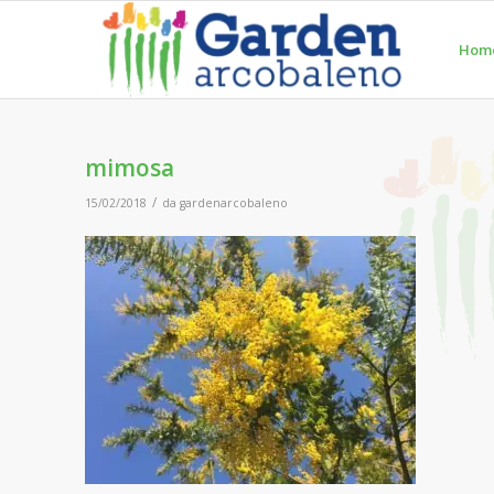
Hom
mimosa
/
15/02/2018
da
gardenarcobaleno