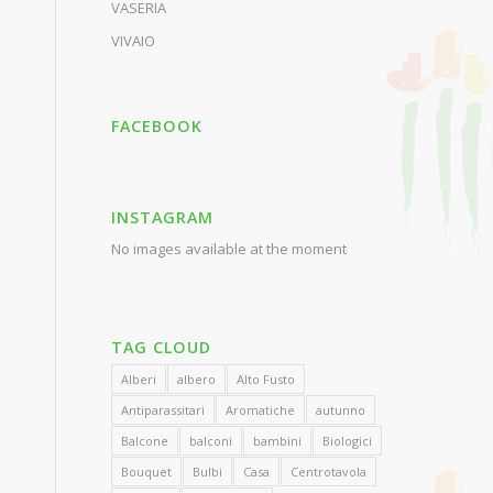
VASERIA
VIVAIO
FACEBOOK
INSTAGRAM
No images available at the moment
TAG CLOUD
Alberi
albero
Alto Fusto
Antiparassitari
Aromatiche
autunno
Balcone
balconi
bambini
Biologici
Bouquet
Bulbi
Casa
Centrotavola