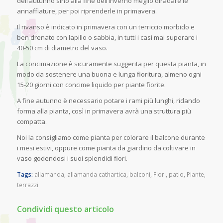
dell’autunno sino alla fine dell’inverno meglio diradare le
annaffiature, per poi riprenderle in primavera.
Il rivanso è indicato in primavera con un terriccio morbido e
ben drenato con lapillo o sabbia, in tutti i casi mai superare i
40-50 cm di diametro del vaso.
La concimazione è sicuramente suggerita per questa pianta, in
modo da sostenere una buona e lunga fioritura, almeno ogni
15-20 giorni con concime liquido per piante fiorite.
A fine autunno è necessario potare i rami più lunghi, ridando
forma alla pianta, così in primavera avrà una struttura più
compatta.
Noi la consigliamo come pianta per colorare il balcone durante
i mesi estivi, oppure come pianta da giardino da coltivare in
vaso godendosi i suoi splendidi fiori.
Tags:
allamanda
,
allamanda cathartica
,
balconi
,
Fiori
,
patio
,
Piante
,
terrazzi
Condividi questo articolo