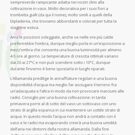
sempreverde rampicante adatta nei nostri climi alla
coltivazione in vaso. Molto decorativa per i suoi fiori a
trombetta gialli (da qui il nome), molto simili a quelli della
Dipladenia, che troviamo abbondanti e colorati per tutta la
stagione estiva.
Ama le posizioni soleggiate, anche se nelle ore più calde
preferirebbe l’ombra, dunque meglio porla in un’esposizione a
mezz’ombra che consenta una buona luminosità per almeno
4-5 ore al giorno. Le temperature di crescita ottimali variano
dai 20 ai 27°C e non può scendere sotto i 10°C, dunque
durante l’inverno è bene spostarla in luoghi riparati.
L’Allamanda predilige le annaffiature regolari e una buona
disponibilità d’acqua ma meglio far asciugare il terreno fra
un’adacquata e l’altra in modo da non provocare marciumi alle
radici. Consiglio per una buona coltivazione: in tarda
primavera porre al di sotto del vaso un sottovaso con uno
strato di argilla espansa in cui mantenere un sottile strato di
acqua. In questo modo l’acqua non andrà a contatto con il
vaso e le radici ma evaporando creerà una buona umidità
dell’aria nei dintorni della nostra allamanda. Dalla fine